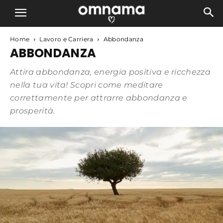
Home
Lavoro e Carriera
Abbondanza
ABBONDANZA
Attira abbondanza, energia positiva e ricchezza
nella tua vita! Scopri come meditare
correttamente per attrarre abbondanza e
prosperità.