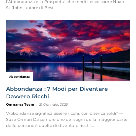
l'Abbondanza e la Prosperità che meriti, ecco come Noah
St. John, autore di Best...
Abbondanza
Abbondanza : 7 Modi per Diventare
Davvero Ricchi
Omnama Team
-
21 Gennaio, 2025
"Abbondanza significa essere ricchi, con o senza soldi" —
Suze Orman Da sempre uno dei sogni della maggior parte
delle persone è quello di diventare ricchi,...