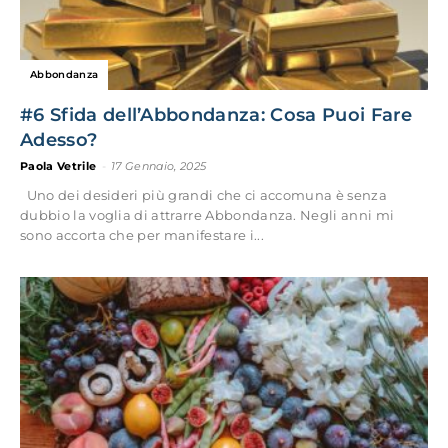
Abbondanza
#6 Sfida dell’Abbondanza: Cosa Puoi Fare
Adesso?
Paola Vetrile
-
17 Gennaio, 2025
Uno dei desideri più grandi che ci accomuna è senza
dubbio la voglia di attrarre Abbondanza. Negli anni mi
sono accorta che per manifestare i...