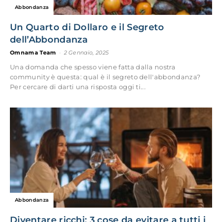
Abbondanza
Un Quarto di Dollaro e il Segreto
dell’Abbondanza
Omnama Team
-
2 Gennaio, 2025
Una domanda che spesso viene fatta dalla nostra
community è questa: qual è il segreto dell'abbondanza?
Per cercare di darti una risposta oggi ti...
Abbondanza
Diventare ricchi: 3 cose da evitare a tutti i