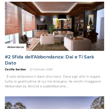
Abbondanza
#2 Sfida dell’Abbondanza: Dai e Ti Sarà
Dato
Cecilia Sardeo
-
12 Gennaio, 2025
È solo attraverso il dare che ricevi. Dare agli altri ti regala
tutta la gratitudine di cui hai bisogno. Se cerchi maggiore
Abbondanza, felicità e soddisfazione...