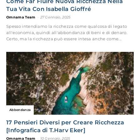
Come Far Fluire Nuova Ricchezza Nella
Tua Vita Con Isabella Gioffré
Omnama Team
-
27 Gennaio, 2025
Spesso intendiamo la ricchezza come qualcosa di legato
all'economia, quindi all'abbondanza di beni e di denaro.
Certo, ma la ricchezza può essere intesa anche come...
Abbondanza
17 Pensieri Diversi per Creare Ricchezza
[Infografica di T.Harv Eker]
Omnama Team
-
10 Gennaio, 2025