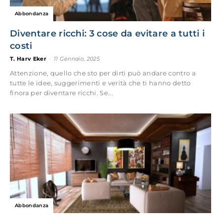
Abbondanza
Diventare ricchi: 3 cose da evitare a tutti i
costi
T. Harv Eker
-
11 Gennaio, 2025
Attenzione, quello che sto per dirti può andare contro a
tutte le idee, suggerimenti e verità che ti hanno detto
finora per diventare ricchi. Se...
Abbondanza