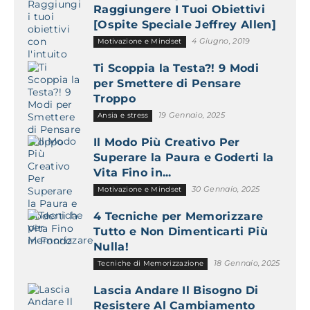
Raggiungere I Tuoi Obiettivi
[Ospite Speciale Jeffrey Allen]
4 Giugno, 2019
Motivazione e Mindset
Ti Scoppia la Testa?! 9 Modi
per Smettere di Pensare
Troppo
19 Gennaio, 2025
Ansia e stress
Il Modo Più Creativo Per
Superare la Paura e Goderti la
Vita Fino in...
30 Gennaio, 2025
Motivazione e Mindset
4 Tecniche per Memorizzare
Tutto e Non Dimenticarti Più
Nulla!
18 Gennaio, 2025
Tecniche di Memorizzazione
Lascia Andare Il Bisogno Di
Resistere Al Cambiamento