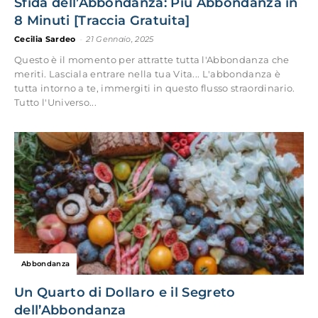
Sfida dell’Abbondanza: Più Abbondanza in
8 Minuti [Traccia Gratuita]
Cecilia Sardeo
-
21 Gennaio, 2025
Questo è il momento per attratte tutta l'Abbondanza che
meriti. Lasciala entrare nella tua Vita... L'abbondanza è
tutta intorno a te, immergiti in questo flusso straordinario.
Tutto l'Universo...
Abbondanza
Un Quarto di Dollaro e il Segreto
dell’Abbondanza