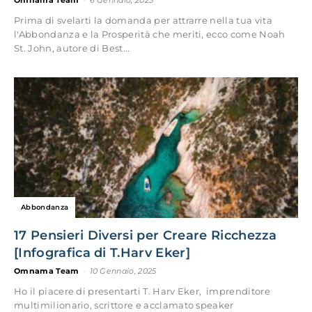
Omnama Team
-
6 Gennaio, 2025
Prima di svelarti la domanda per attrarre nella tua vita
l'Abbondanza e la Prosperità che meriti, ecco come Noah
St. John, autore di Best...
Abbondanza
17 Pensieri Diversi per Creare Ricchezza
[Infografica di T.Harv Eker]
Omnama Team
-
10 Gennaio, 2025
Ho il piacere di presentarti T. Harv Eker, imprenditore
multimilionario, scrittore e acclamato speaker