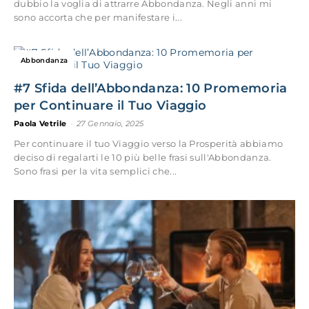
dubbio la voglia di attrarre Abbondanza. Negli anni mi
sono accorta che per manifestare i...
Abbondanza
#7 Sfida dell’Abbondanza: 10 Promemoria
per Continuare il Tuo Viaggio
Paola Vetrile
-
27 Gennaio, 2025
Per continuare il tuo Viaggio verso la Prosperità abbiamo
deciso di regalarti le 10 più belle frasi sull'Abbondanza.
Sono frasi per la vita semplici che...