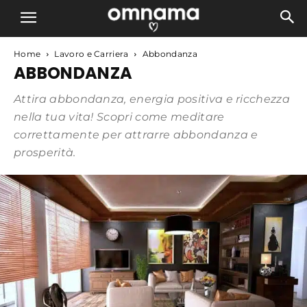
Home
Lavoro e Carriera
Abbondanza
ABBONDANZA
Attira abbondanza, energia positiva e ricchezza
nella tua vita! Scopri come meditare
correttamente per attrarre abbondanza e
prosperità.