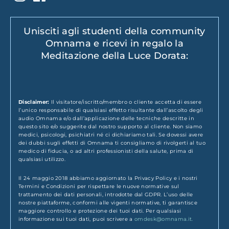
Unisciti agli studenti della community
Omnama e ricevi in regalo la
Meditazione della Luce Dorata:
Disclaimer:
Il visitatore/iscritto/membro o cliente accetta di essere
l’unico responsabile di qualsiasi effetto risultante dall’ascolto degli
audio Omnama e/o dall’applicazione delle tecniche descritte in
questo sito e/o suggerite dal nostro supporto al cliente. Non siamo
medici, psicologi, psichiatri né ci dichiariamo tali. Se dovessi avere
dei dubbi sugli effetti di Omnama ti consigliamo di rivolgerti al tuo
medico di fiducia, o ad altri professionisti della salute, prima di
qualsiasi utilizzo.
Il 24 maggio 2018 abbiamo aggiornato la Privacy Policy e i nostri
Termini e Condizioni per rispettare le nuove normative sul
trattamento dei dati personali, introdotte dal GDPR. L’uso delle
nostre piattaforme, conformi alle vigenti normative, ti garantisce
maggiore controllo e protezione dei tuoi dati. Per qualsiasi
informazione sui tuoi dati, puoi scrivere a
omdesk@omnama.it.