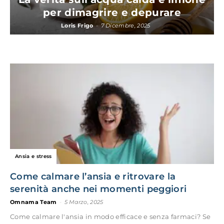
per dimagrire e depurare
Loris Frigo
-
7 Dicembre, 2025
Ansia e stress
Come calmare l’ansia e ritrovare la
serenità anche nei momenti peggiori
Omnama Team
-
5 Marzo, 2025
Come calmare l'ansia in modo efficace e senza farmaci? Se