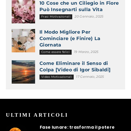
10 Cose che un Ciliegio in Fiore
Può Insegnarti sulla Vita
20 Gennaio, 2025
Frasi Motivazionali
Il Modo Migliore Per
Cominciare (e Finire) La
Giornata
19 Marzo, 2025
Come essere felici
Come Eliminare il Senso di
Colpa [Video di Igor Sibaldi]
17 Gennaio, 2025
Video Motivazionali
ULTIMI ARTICOLI
Fase lunare: trasforma il potere