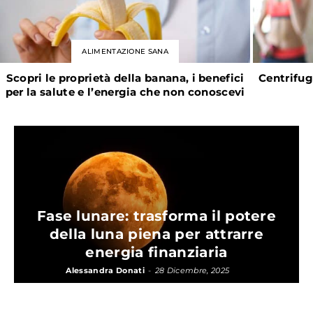
ALIMENTAZIONE SANA
Scopri le proprietà della banana, i benefici
Centrifug
per la salute e l’energia che non conoscevi
Fase lunare: trasforma il potere
della luna piena per attrarre
energia finanziaria
Alessandra Donati
-
28 Dicembre, 2025