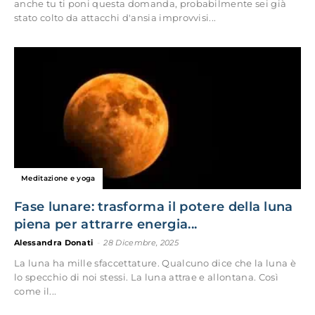
anche tu ti poni questa domanda, probabilmente sei già
stato colto da attacchi d'ansia improvvisi...
Meditazione e yoga
Fase lunare: trasforma il potere della luna
piena per attrarre energia...
Alessandra Donati
-
28 Dicembre, 2025
La luna ha mille sfaccettature. Qualcuno dice che la luna è
lo specchio di noi stessi. La luna attrae e allontana. Così
come il...