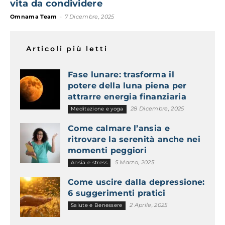
vita da condividere
Omnama Team
-
7 Dicembre, 2025
Articoli più letti
Fase lunare: trasforma il
potere della luna piena per
attrarre energia finanziaria
28 Dicembre, 2025
Meditazione e yoga
Come calmare l’ansia e
ritrovare la serenità anche nei
momenti peggiori
5 Marzo, 2025
Ansia e stress
Come uscire dalla depressione:
6 suggerimenti pratici
2 Aprile, 2025
Salute e Benessere