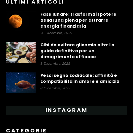
ULTIMI ARTICOLI
Fase lunare: trasforma il potere
della luna piena per attrarre
energia finanziaria
28 Dicembre, 2025
Cibi da evitare glicemia alta: La
guida definitiva per un
dimagrimento efficace
8 Dicembre, 2025
Pesci segno zodiacale: affinità e
compatibilità in amore e amicizia
8 Dicembre, 2025
INSTAGRAM
CATEGORIE