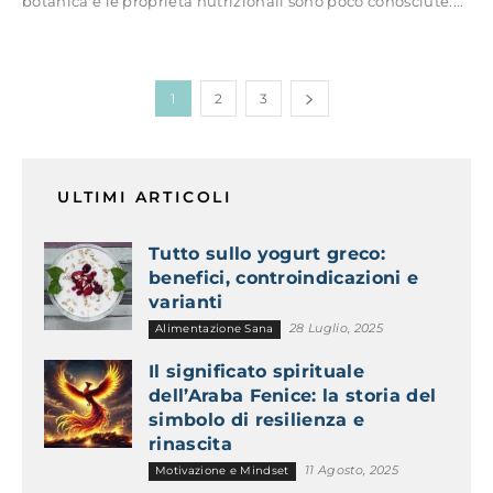
botanica e le proprietà nutrizionali sono poco conosciute....
1
2
3
ULTIMI ARTICOLI
Tutto sullo yogurt greco:
benefici, controindicazioni e
varianti
28 Luglio, 2025
Alimentazione Sana
Il significato spirituale
dell’Araba Fenice: la storia del
simbolo di resilienza e
rinascita
11 Agosto, 2025
Motivazione e Mindset