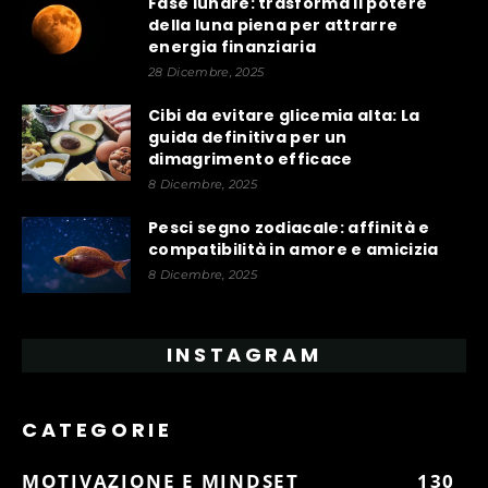
Fase lunare: trasforma il potere
della luna piena per attrarre
energia finanziaria
28 Dicembre, 2025
Cibi da evitare glicemia alta: La
guida definitiva per un
dimagrimento efficace
8 Dicembre, 2025
Pesci segno zodiacale: affinità e
compatibilità in amore e amicizia
8 Dicembre, 2025
INSTAGRAM
CATEGORIE
MOTIVAZIONE E MINDSET
130