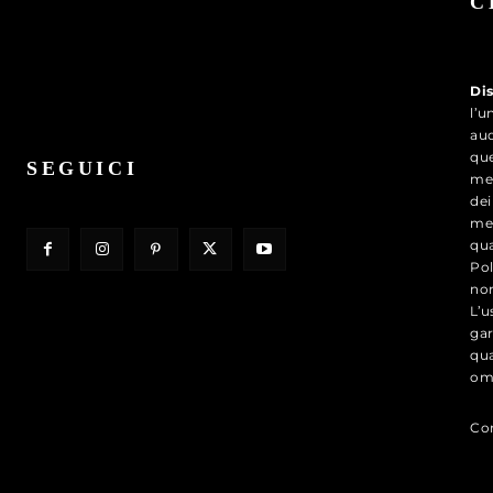
C
Di
l’u
aud
que
SEGUICI
med
dei
med
qua
Pol
nor
L’u
gar
qua
om
Con