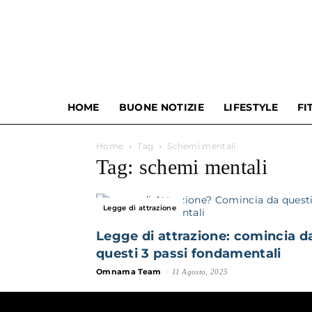
HOME
BUONE NOTIZIE
LIFESTYLE
FI
Home
Tag
Schemi mentali
Tag: schemi mentali
Legge di attrazione
Legge di attrazione: comincia d
questi 3 passi fondamentali
Omnama Team
-
11 Agosto, 2025