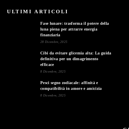
ULTIMI ARTICOLI
Fase lunare: trasforma il potere della
luna piena per attrarre energia
finanziaria
28 Dicembre, 2025
Cibi da evitare glicemia alta: La guida
definitiva per un dimagrimento
efficace
8 Dicembre, 2025
Pesci segno zodiacale: affinità e
compatibilità in amore e amicizia
8 Dicembre, 2025