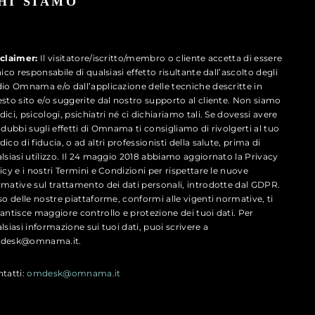
HI SIAMO
e
sclaimer:
Il visitatore/iscritto/membro o cliente accetta di essere
nico responsabile di qualsiasi effetto risultante dall’ascolto degli
io Omnama e/o dall’applicazione delle tecniche descritte in
sto sito e/o suggerite dal nostro supporto al cliente. Non siamo
ici, psicologi, psichiatri né ci dichiariamo tali. Se dovessi avere
Alimentazione
 dubbi sugli effetti di Omnama ti consigliamo di rivolgerti al tuo
ico di fiducia, o ad altri professionisti della salute, prima di
lsiasi utilizzo. Il 24 maggio 2018 abbiamo aggiornato la Privacy
icy e i nostri Termini e Condizioni per rispettare le nuove
mative sul trattamento dei dati personali, introdotte dal GDPR.
so delle nostre piattaforme, conformi alle vigenti normative, ti
antisce maggiore controllo e protezione dei tuoi dati. Per
lsiasi informazione sui tuoi dati, puoi scrivere a
desk@omnama.it.
tatti:
omdesk@omnama.it