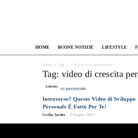
HOME
BUONE NOTIZIE
LIFESTYLE
F
Home
Tag
Video di crescita personale
Tag: video di crescita pe
Lifestyle
Introverso? Questo Video di Sviluppo
Personale È Fatto Per Te!
Cecilia Sardeo
-
4 Giugno, 2022