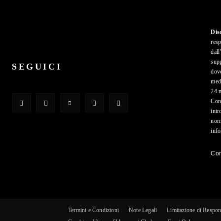
Dis
resp
dall
supp
SEGUICI
dove
medi
24 m
Cond
intr
norm
inf
Con
Termini e Condizioni
Note Legali
Limitazione di Respon