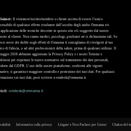
e
claimer:
Il visitatore/iscritto/membro o cliente accetta di essere l’unico
onsabile di qualsiasi effetto risultante dall’ascolto degli audio Omnama e/o
’applicazione delle tecniche descritte in questo sito e/o suggerite dal nostro
orto al cliente. Non siamo medici, psicologi, psichiatri né ci dichiariamo tali. Se
ssi avere dei dubbi sugli effetti di Omnama ti consigliamo di rivolgerti al tuo
co di fiducia, o ad altri professionisti della salute, prima di qualsiasi utilizzo. Il
Alimentazione
aggio 2018 abbiamo aggiornato la Privacy Policy e i nostri Termini e
izioni per rispettare le nuove normative sul trattamento dei dati personali,
odotte dal GDPR. L’uso delle nostre piattaforme, conformi alle vigenti
ative, ti garantisce maggiore controllo e protezione dei tuoi dati. Per qualsiasi
ormazione sui tuoi dati, puoi scrivere a omdesk@omnama.it.
tatti:
omdesk@omnama.it
sabilità
Informativa sulla privacy
Litigare e Non Parlarsi per Giorni
Chakra del t