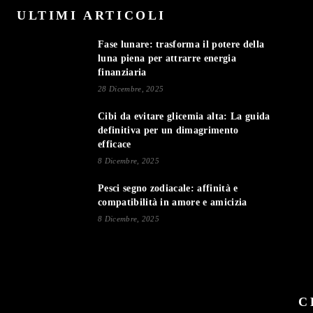
ULTIMI ARTICOLI
Fase lunare: trasforma il potere della
luna piena per attrarre energia
finanziaria
28 Dicembre, 2025
Cibi da evitare glicemia alta: La guida
definitiva per un dimagrimento
efficace
8 Dicembre, 2025
Pesci segno zodiacale: affinità e
compatibilità in amore e amicizia
8 Dicembre, 2025
C