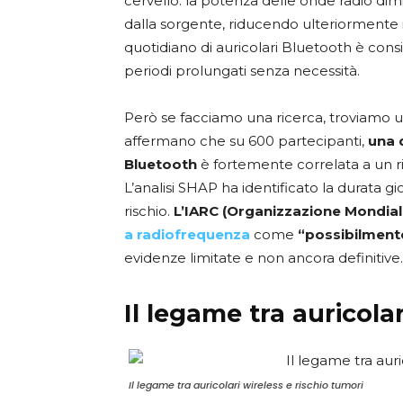
cervello: la potenza delle onde radio d
dalla sorgente, riducendo ulteriormente il 
quotidiano di auricolari Bluetooth è cons
periodi prolungati senza necessità.
Però se facciamo una ricerca, troviamo 
affermano che su 600 partecipanti,
una d
Bluetooth
è fortemente correlata a un 
L’analisi SHAP ha identificato la durata gio
rischio.
L’IARC (Organizzazione Mondiale
a radiofrequenza
come
“possibilment
evidenze limitate e non ancora definitive
Il legame tra auricola
Il legame tra auricolari wireless e rischio tumori