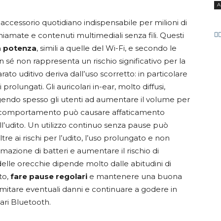
A
 accessorio quotidiano indispensabile per milioni di
chiamate e contenuti multimediali senza fili. Questi
a potenza
, simili a quelle del Wi-Fi, e secondo le
in sé non rappresenta un rischio significativo per la
arato uditivo deriva dall’uso scorretto: in particolare
prolungati. Gli auricolari in-ear, molto diffusi,
ngendo spesso gli utenti ad aumentare il volume per
o comportamento può causare affaticamento
ll’udito. Un utilizzo continuo senza pause può
tre ai rischi per l’udito, l’uso prolungato e non
ormazione di batteri e aumentare il rischio di
te delle orecchie dipende molto dalle abitudini di
to,
fare pause regolari
e mantenere una buona
mitare eventuali danni e continuare a godere in
lari Bluetooth.