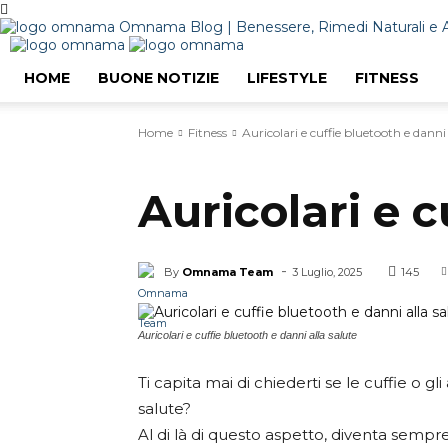
Omnama Blog | Benessere, Rimedi Naturali e 
HOME
BUONE NOTIZIE
LIFESTYLE
FITNESS
Home
Fitness
Auricolari e cuffie bluetooth e danni 
Fitness
Auricolari e c
-
By
Omnama Team
3 Luglio, 2025
145
Auricolari e cuffie bluetooth e danni alla salute
Ti capita mai di chiederti se le cuffie o g
salute?
Al di là di questo aspetto, diventa sempre