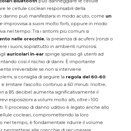
colari Bluetooth
può danneggiare le cellule
re le cellule cocleari responsabili della
sto danno può manifestarsi in modo acuto, come
un
e improvvisa a suoni molto forti, oppure in modo
iva nel tempo. Tra i sintomi più comuni si
nto nelle orecchie
, la presenza di acufeni (ronzii o
dere i suoni, soprattutto in ambienti rumorosi.
agli
auricolari in-ear
spinge spesso gli utenti ad
ntando così il rischio di danni. È importante
nte irreversibile se non si interviene
emi, si consiglia di seguire la
regola del 60-60
:
limitare l’ascolto continuo a 60 minuti. Inoltre,
ri a 85 decibel aumenta significativamente il
evi esposizioni a volumi molto alti, oltre i 100
. Il processo di danno uditivo è legato anche allo
cellule cocleari, compromettendo la loro
no nel tempo, è fondamentale ridurre il volume
er permettere alle orecchie di recuperare.