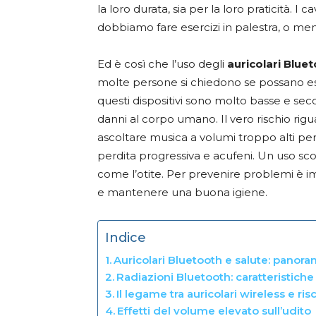
la loro durata, sia per la loro praticità. I
dobbiamo fare esercizi in palestra, o me
Ed è così che l’uso degli
auricolari Blue
molte persone si chiedono se possano ess
questi dispositivi sono molto basse e s
danni al corpo umano. Il vero rischio rigu
ascoltare musica a volumi troppo alti p
perdita progressiva e acufeni. Un uso scor
come l’otite. Per prevenire problemi è i
e mantenere una buona igiene.
Indice
Auricolari Bluetooth e salute: panor
Radiazioni Bluetooth: caratteristiche 
Il legame tra auricolari wireless e ri
Effetti del volume elevato sull’udito