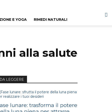
ZIONE E YOGA
RIMEDI NATURALI
nni alla salute
DA LEGGERE
ase lunare: trasforma il potere
ella luna piena per attrarre