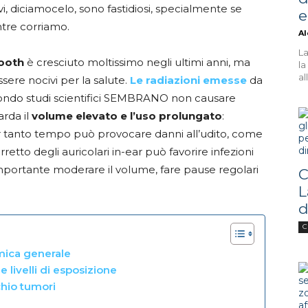
 cavi, diciamocelo, sono fastidiosi, specialmente se
e
ntre corriamo.
Al
La
tooth
è cresciuto moltissimo negli ultimi anni, ma
la
al
ere nocivi per la salute.
Le radiazioni emesse
da
econdo studi scientifici SEMBRANO non causare
arda il
volume elevato e l’uso prolungato
:
er tanto tempo può provocare danni all’udito, come
retto degli auricolari in-ear può favorire infezioni
mportante moderare il volume, fare pause regolari
C
L
d
C
amica generale
e livelli di esposizione
schio tumori