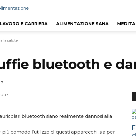
Alimentazione
LAVORO E CARRIERA
ALIMENTAZIONE SANA
MEDITA
alla salute
uffie bluetooth e da
7
li auricolari bluetooth siano realmente dannosi alla
F
 più comodo l’utilizzo di questi apparecchi, sia per
d