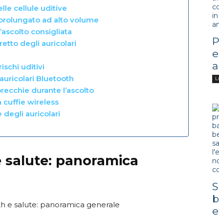
lle cellule uditive
to prolungato ad alto volume
d’ascolto consigliata
P
etto degli auricolari
e
a
ischi uditivi
auricolari Bluetooth
L
recchie durante l’ascolto
a cuffie wireless
 degli auricolari
e salute: panoramica
S
b
e.