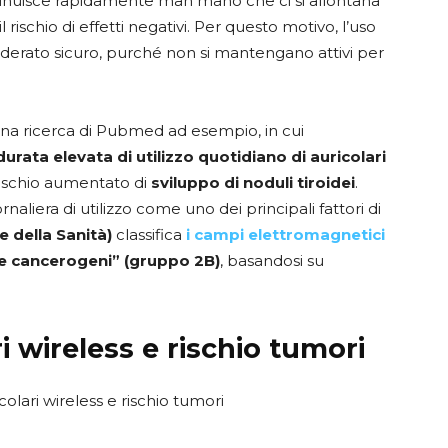
iminuisce rapidamente man mano che ci si allontana
rischio di effetti negativi. Per questo motivo, l’uso
iderato sicuro, purché non si mantengano attivi per
una ricerca di Pubmed ad esempio, in cui
urata elevata di utilizzo quotidiano di auricolari
rischio aumentato di
sviluppo di noduli tiroidei
.
rnaliera di utilizzo come uno dei principali fattori di
 della Sanità)
classifica
i campi elettromagnetici
e cancerogeni” (gruppo 2B)
, basandosi su
.
ri wireless e rischio tumori