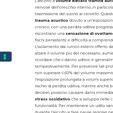
L’ascolto a
volume elevato tramite auri
nervose dell’orecchio interno, in particola
trasmissione del suono al cervello. Que
trauma acustico
dovuto a un’esposizion
cronico, con una perdita uditiva progress
riscontrano una
sensazione di ovattame
fischi persistenti) e difficoltà a compren
L’isolamento dai rumori esterni offerto d
alzare il volume più del necessario, aume
ricordare che il danno uditivo è generalme
tempestivamente. Per prevenire tali probl
non superare il 60% del volume massimo e 
l’esposizione prolungata a volumi superio
rischio di perdita uditiva, mentre anche br
decibel, possono causare danni immediati
stress ossidativo
che si sviluppa nelle 
funzionalità. Per mantenere un udito sa
durante l’ascolto e fare pause regolari p