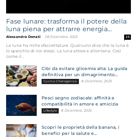
Fase lunare: trasforma il potere della
luna piena per attrarre energia...
Alessandra Donati
-
28 Dicembre, 2025
25
La luna ha mille sfaccettature. Qualcuno dice che la luna è
lo specchio di noi stessi. La luna attrae e allontana. Così
come il...
Cibi da evitare glicemia alta: La guida
definitiva per un dimagrimento...
8 Dicembre, 2025
Cucina Chetogenica
Pesci segno zodiacale: affinità e
compatibilità in amore e amicizia
8 Dicembre, 2025
Lifestyle
Scopri le proprietà della banana, i
benefici per la salute e...