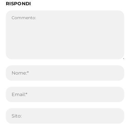
RISPONDI
Commento:
No
Em
Sit