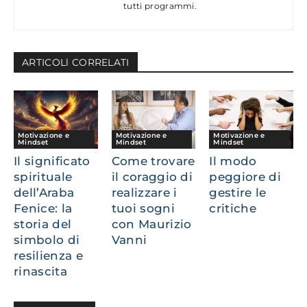
tutti programmi.
ARTICOLl CORRELATI
Motivazione e
Motivazione e
Motivazione e
Mindset
Mindset
Mindset
Il significato
Come trovare
Il modo
spirituale
il coraggio di
peggiore di
dell’Araba
realizzare i
gestire le
Fenice: la
tuoi sogni
critiche
storia del
con Maurizio
simbolo di
Vanni
resilienza e
rinascita