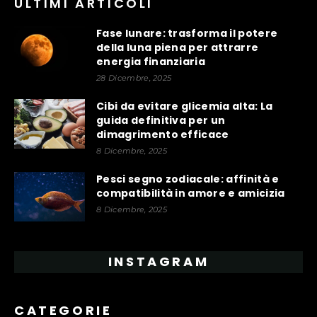
ULTIMI ARTICOLI
Fase lunare: trasforma il potere
della luna piena per attrarre
energia finanziaria
28 Dicembre, 2025
Cibi da evitare glicemia alta: La
guida definitiva per un
dimagrimento efficace
8 Dicembre, 2025
Pesci segno zodiacale: affinità e
compatibilità in amore e amicizia
8 Dicembre, 2025
INSTAGRAM
CATEGORIE