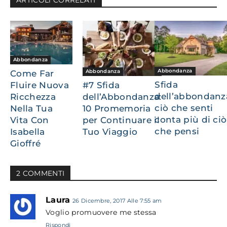
Abbondanza
Abbondanza
Abbondanza
Come Far
Sfida
Fluire Nuova
#7 Sfida
dell’abbondanz
Ricchezza
dell’Abbondanza:
ciò che senti
Nella Tua
10 Promemoria
conta più di ciò
Vita Con
per Continuare il
che pensi
Isabella
Tuo Viaggio
Gioffré
2 COMMENTI
Laura
26 Dicembre, 2017 Alle 7:55 am
Voglio promuovere me stessa
Rispondi