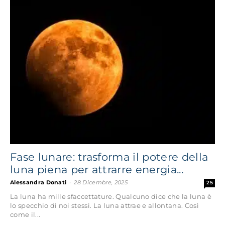
Fase lunare: trasforma il potere della
luna piena per attrarre energia...
Alessandra Donati
-
28 Dicembre, 2025
25
La luna ha mille sfaccettature. Qualcuno dice che la luna è
lo specchio di noi stessi. La luna attrae e allontana. Così
come il...