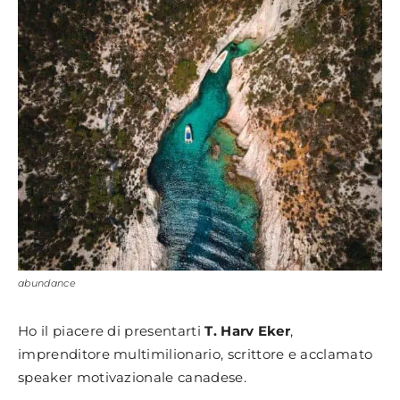
abundance
Ho il piacere di presentarti
T. Harv Eker
,
imprenditore multimilionario, scrittore e acclamato
speaker motivazionale canadese.