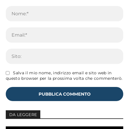
Commento:
No
Em
Sit
Salva il mio nome, indirizzo email e sito web in
questo browser per la prossima volta che commenterò.
DA LEGGERE