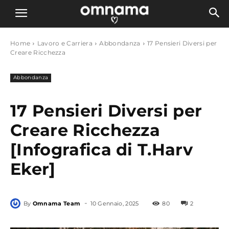
Home
Lavoro e Carriera
Abbondanza
17 Pensieri Diversi per
Creare Ricchezza
Abbondanza
17 Pensieri Diversi per
Creare Ricchezza
[Infografica di T.Harv
Eker]
-
By
Omnama Team
10 Gennaio, 2025
80
2