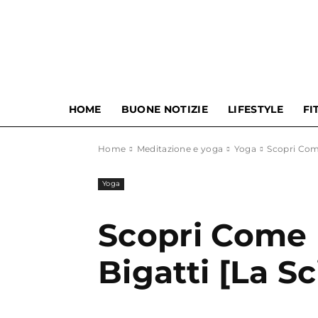
HOME
BUONE NOTIZIE
LIFESTYLE
FI
Home
Meditazione e yoga
Yoga
Scopri Com
Yoga
Scopri Come 
Bigatti [La 