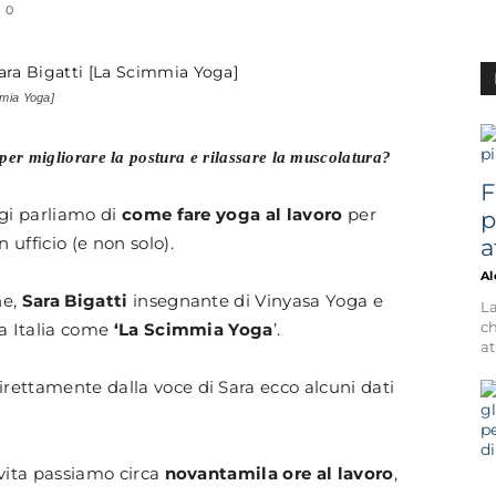
0
mmia Yoga]
Benessere,
 per migliorare la postura e rilassare la muscolatura?
F
ggi parliamo di
come fare yoga al lavoro
per
p
ufficio (e non solo).
a
Rimedi
Al
ne,
Sara Bigatti
insegnante di Vinyasa Yoga e
La
ch
ta Italia come
‘La Scimmia Yoga
’.
at
rettamente dalla voce di Sara ecco alcuni dati
Naturali
 vita passiamo circa
novantamila ore al lavoro
,