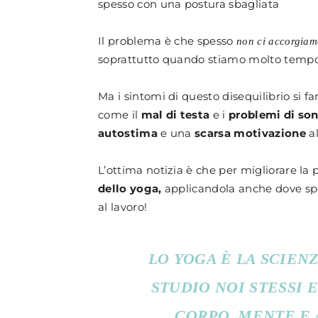
spesso con una postura sbagliata
Il problema è che spesso
non ci accorgiam
soprattutto quando stiamo molto tempo s
Ma i sintomi di questo disequilibrio si f
come il
mal di testa
e i
problemi di so
autostima
e una
scarsa motivazione
al
L’ottima notizia è che per migliorare la p
dello yoga,
applicandola anche dove spe
al lavoro!
LO YOGA È LA SCIEN
STUDIO NOI STESSI 
CORPO, MENTE E 