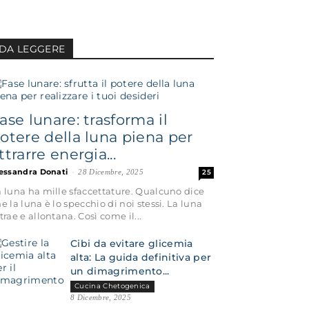
DA LEGGERE
ase lunare: trasforma il
otere della luna piena per
ttrarre energia...
essandra Donati
-
28 Dicembre, 2025
25
 luna ha mille sfaccettature. Qualcuno dice
e la luna è lo specchio di noi stessi. La luna
trae e allontana. Così come il...
Cibi da evitare glicemia
alta: La guida definitiva per
un dimagrimento...
Cucina Chetogenica
8 Dicembre, 2025