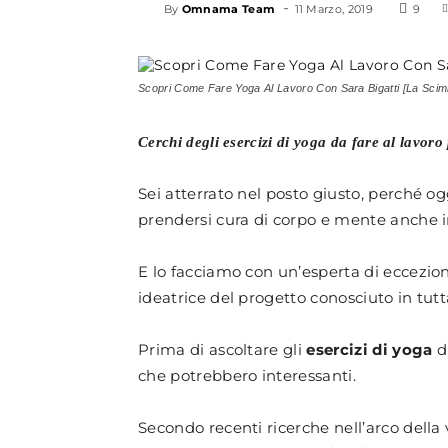
-
By
Omnama Team
11 Marzo, 2019
9
Scopri Come Fare Yoga Al Lavoro Con Sara Bigatti [La Sci
Cerchi degli esercizi di yoga da fare al lavoro
Sei atterrato nel posto giusto, perché o
prendersi cura di corpo e mente anche in 
E lo facciamo con un’esperta di eccezio
ideatrice del progetto conosciuto in tut
Prima di ascoltare gli
esercizi di yoga
di
che potrebbero interessanti.
Secondo recenti ricerche nell’arco della