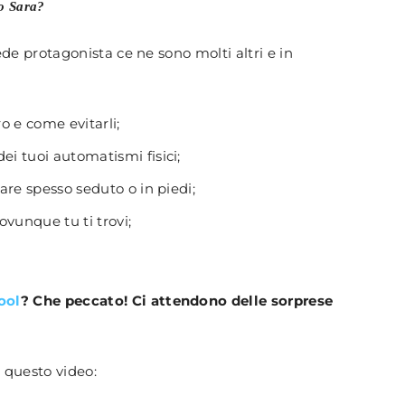
to Sara?
ede protagonista ce ne sono molti altri e in
ro e come evitarli;
ei tuoi automatismi fisici;
tare spesso seduto o in piedi;
 ovunque tu ti trovi;
ool
? Che peccato! Ci attendono delle sorprese
n questo video: