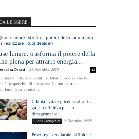
DA LEGGERE
ase lunare: trasforma il potere della
una piena per attrarre energia...
essandra Donati
-
28 Dicembre, 2025
25
 luna ha mille sfaccettature. Qualcuno dice che la
na è lo specchio di noi stessi. La luna attrae e
lontana. Così come il...
Cibi da evitare glicemia alta: La
guida definitiva per un
dimagrimento...
8 Dicembre, 2025
Cucina Chetogenica
Pesci segno zodiacale: affinità e