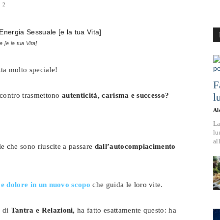
2
 [e la tua Vita]
Benessere,
ta molto speciale!
F
ncontro trasmettono
autenticità, carisma e successo?
l
Al
Rimedi
La
lu
al
le che sono riuscite a passare
dall’autocompiacimento
Naturali
 e dolore in un nuovo scopo
che guida le loro vite.
o di
Tantra e Relazioni,
ha fatto esattamente questo: ha