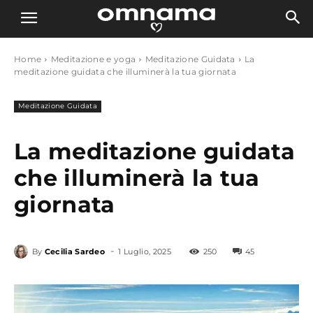
Home
Meditazione e yoga
Meditazione Guidata
La
meditazione guidata che illuminerà la tua giornata
Meditazione Guidata
La meditazione guidata
che illuminerà la tua
giornata
-
By
Cecilia Sardeo
1 Luglio, 2025
250
45