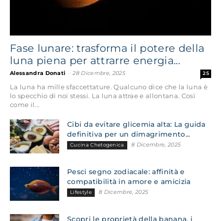
Fase lunare: trasforma il potere della
luna piena per attrarre energia...
Alessandra Donati
-
28 Dicembre, 2025
25
La luna ha mille sfaccettature. Qualcuno dice che la luna è
lo specchio di noi stessi. La luna attrae e allontana. Così
come il...
Cibi da evitare glicemia alta: La guida
definitiva per un dimagrimento...
8 Dicembre, 2025
Cucina Chetogenica
Pesci segno zodiacale: affinità e
compatibilità in amore e amicizia
8 Dicembre, 2025
Lifestyle
Scopri le proprietà della banana, i