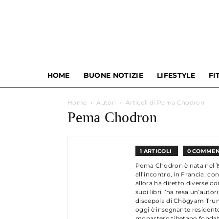
HOME
BUONE NOTIZIE
LIFESTYLE
FI
Home
Autori
Articoli di Pema Chodron
Pema Chodron
1 ARTICOLI
0 COMMEN
Pema Chodron è nata nel 19
all’incontro, in Francia, 
allora ha diretto diverse c
suoi libri l’ha resa un’aut
discepola di Chögyam Trung
oggi è insegnante resident
monastero tibetano fondat