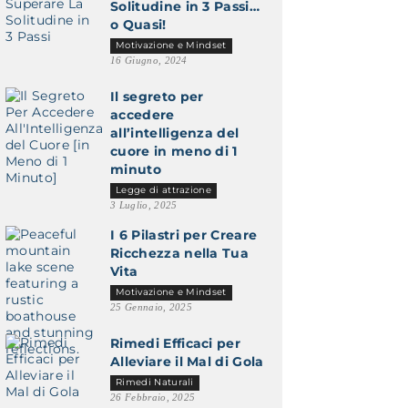
Solitudine in 3 Passi…
o Quasi!
Motivazione e Mindset
16 Giugno, 2024
Il segreto per
accedere
all’intelligenza del
cuore in meno di 1
minuto
Legge di attrazione
3 Luglio, 2025
I 6 Pilastri per Creare
Ricchezza nella Tua
Vita
Motivazione e Mindset
25 Gennaio, 2025
Rimedi Efficaci per
Alleviare il Mal di Gola
Rimedi Naturali
26 Febbraio, 2025