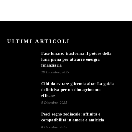
ULTIMI ARTICOLI
Fase lunare: trasforma il potere della
luna piena per attrarre energia
finanziaria
28 Dicembre, 2025
Cibi da evitare glicemia alta: La guida
definitiva per un dimagrimento
efficace
8 Dicembre, 2025
Pesci segno zodiacale: affinità e
compatibilità in amore e amicizia
8 Dicembre, 2025