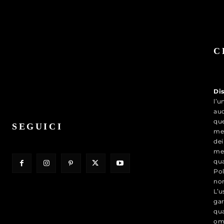
C
Di
l’u
aud
que
SEGUICI
med
dei
med
qua
Pol
nor
L’u
gar
qua
om