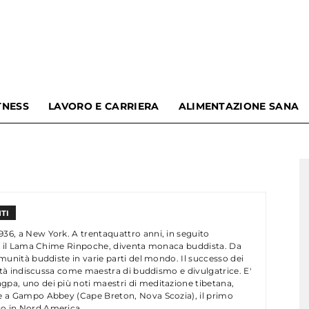
TNESS
LAVORO E CARRIERA
ALIMENTAZIONE SANA
Omnama
Blog
TI
36, a New York. A trentaquattro anni, in seguito
con il Lama Chime Rinpoche, diventa monaca buddista. Da
omunità buddiste in varie parti del mondo. Il successo dei
orità indiscussa come maestra di buddismo e divulgatrice. E'
pa, uno dei più noti maestri di meditazione tibetana,
|
e a Gampo Abbey (Cape Breton, Nova Scozia), il primo
o in Nord America.