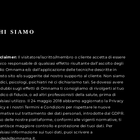
HI SIAMO
sclaimer:
Il visitatore/iscritto/membro o cliente accetta di essere
nico responsabile di qualsiasi effetto risultante dall’ascolto degli
io Omnama e/o dall’applicazione delle tecniche descritte in
sto sito e/o suggerite dal nostro supporto al cliente. Non siamo
ici, psicologi, psichiatri né ci dichiariamo tali. Se dovessi avere
 dubbi sugli effetti di Omnama ti consigliamo di rivolgerti al tuo
ico di fiducia, o ad altri professionisti della salute, prima di
lsiasi utilizzo. Il 24 maggio 2018 abbiamo aggiornato la Privacy
icy e i nostri Termini e Condizioni per rispettare le nuove
mative sul trattamento dei dati personali, introdotte dal GDPR.
so delle nostre piattaforme, conformi alle vigenti normative, ti
antisce maggiore controllo e protezione dei tuoi dati. Per
lsiasi informazione sui tuoi dati, puoi scrivere a
desk@omnama.it.