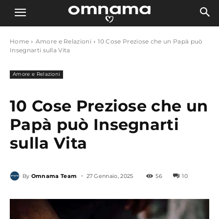
Home
Amore e Relazioni
10 Cose Preziose che un Papà può
Insegnarti sulla Vita
Amore e Relazioni
10 Cose Preziose che un
Papà può Insegnarti
sulla Vita
-
By
Omnama Team
27 Gennaio, 2025
56
10