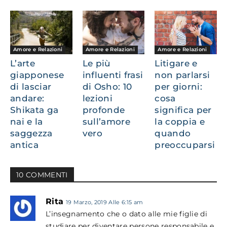
Amore e Relazioni
Amore e Relazioni
Amore e Relazioni
L’arte
Le più
Litigare e
giapponese
influenti frasi
non parlarsi
di lasciar
di Osho: 10
per giorni:
andare:
lezioni
cosa
Shikata ga
profonde
significa per
nai e la
sull’amore
la coppia e
saggezza
vero
quando
antica
preoccuparsi
10 COMMENTI
Rita
19 Marzo, 2019 Alle 6:15 am
L’insegnamento che o dato alle mie figlie di
studiare per diventare persone responsabile e