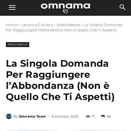
Home
Lavoro e Carriera
Abbondanza
La Singola Domanda
Per Raggiungere l'Abbondanza (Non è Quello Che Ti Aspetti)
Abbondanza
La Singola Domanda
Per Raggiungere
l’Abbondanza (Non è
Quello Che Ti Aspetti)
-
By
Omnama Team
6 Gennaio, 2025
71
48