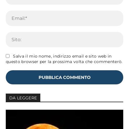
Em
Sit
Salva il mio nome, indirizzo email e sito web in
questo browser per la prossima volta che commenterò.
DA LEGGERE