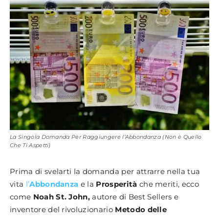
La Singola Domanda Per Raggiungere l’Abbondanza (Non è Quello
Che Ti Aspetti)
Prima di svelarti la domanda per attrarre nella tua
vita
l’
Abbondanza
e la
Prosperità
che meriti, ecco
come
Noah St. John,
autore di Best Sellers e
inventore del rivoluzionario
Metodo delle