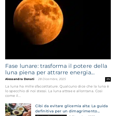
Fase lunare: trasforma il potere della
luna piena per attrarre energia...
Alessandra Donati
-
28 Dicembre, 2025
25
La luna ha mille sfaccettature. Qualcuno dice che la luna è
lo specchio di noi stessi. La luna attrae e allontana. Così
come il...
Cibi da evitare glicemia alta: La guida
definitiva per un dimagrimento...