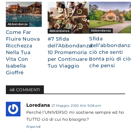
Abbondanza
Abbondanza
Abbondanza
Come Far
Sfida
Fluire Nuova
#7 Sfida
dell’abbondanz
Ricchezza
dell’Abbondanza:
ciò che senti
Nella Tua
10 Promemoria
conta più di ciò
Vita Con
per Continuare il
che pensi
Isabella
Tuo Viaggio
Gioffré
48 COMMENTI
Loredana
27 Maggio, 2020 Alle 9:08 pm
Perché l’UNIVERSO mi sostiene sempre ed ho
TUTTO ciò di cui ho bisogno?
Rispondi