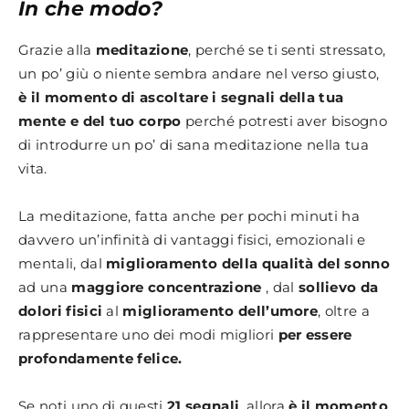
In che modo?
Grazie alla
meditazione
, perché se ti senti stressato,
un po’ giù o niente sembra andare nel verso giusto,
è il momento di ascoltare i segnali della tua
mente e del tuo corpo
perché potresti aver bisogno
di introdurre un po’ di sana meditazione nella tua
vita.
La meditazione, fatta anche per pochi minuti ha
davvero un’infinità di vantaggi fisici, emozionali e
mentali, dal
miglioramento della qualità del sonno
ad una
maggiore
concentrazione
, dal
sollievo da
dolori fisici
al
miglioramento dell’umore
, oltre a
rappresentare uno dei modi migliori
per essere
profondamente felice.
Se noti uno di questi
21 segnali
, allora
è il momento