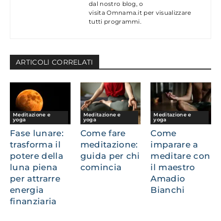
dal nostro blog, o
visita Omnama.it per visualizzare
tutti programmi.
ARTICOLl CORRELATI
Meditazione e
Meditazione e
Meditazione e
yoga
yoga
yoga
Fase lunare:
Come fare
Come
trasforma il
meditazione:
imparare a
potere della
guida per chi
meditare con
luna piena
comincia
il maestro
per attrarre
Amadio
energia
Bianchi
finanziaria