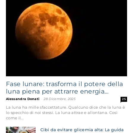
Fase lunare: trasforma il potere della
luna piena per attrarre energia...
Alessandra Donati
-
28 Dicembre, 2025
25
La luna ha mille sfaccettature. Qualcuno dice che la luna è
lo specchio di noi stessi. La luna attrae e allontana. Così
come il...
Cibi da evitare glicemia alta: La guida