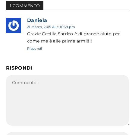
1 COMMENTO
Daniela
21 Marzo, 2015 Alle 10:39 pm
Grazie Cecilia Sardeo è di grande aiuto per
come me è alle prime armi!!!!
Rispondi
RISPONDI
Commento:
No