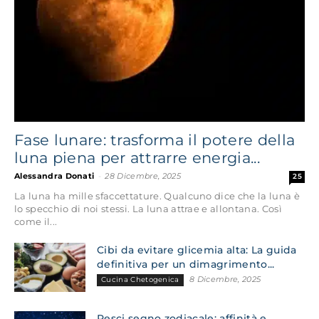
Fase lunare: trasforma il potere della
luna piena per attrarre energia...
Alessandra Donati
-
28 Dicembre, 2025
25
La luna ha mille sfaccettature. Qualcuno dice che la luna è
lo specchio di noi stessi. La luna attrae e allontana. Così
come il...
Cibi da evitare glicemia alta: La guida
definitiva per un dimagrimento...
8 Dicembre, 2025
Cucina Chetogenica
Pesci segno zodiacale: affinità e