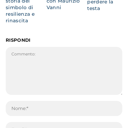
storia del
con Maurizio
perdere la
simbolo di
Vanni
testa
resilienza e
rinascita
RISPONDI
Commento:
No
Em