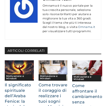
Omnama è il nuovo portale per la
tua crescita personale, seleziona
solo risorse brillanti per aiutare a
migliorare la tua vita a 360 gradi.
Scegli il tema che più ti interessa
dal nostro blog, o visita
Omnama.it
per visualizzare tutti programmi.
ARTICOLl CORRELATI
Motivazione e
Motivazione e
Motivazione e
Mindset
Mindset
Mindset
Il significato
Come trovare
Come
spirituale
il coraggio di
affrontare il
dell’Araba
realizzare i
cambiamento
Fenice: la
tuoi sogni
senza