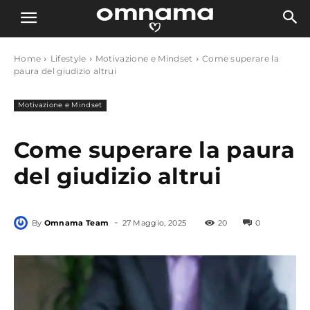
Home
Lifestyle
Motivazione e Mindset
Come superare la
paura del giudizio altrui
Motivazione e Mindset
Come superare la paura
del giudizio altrui
-
By
Omnama Team
27 Maggio, 2025
20
0