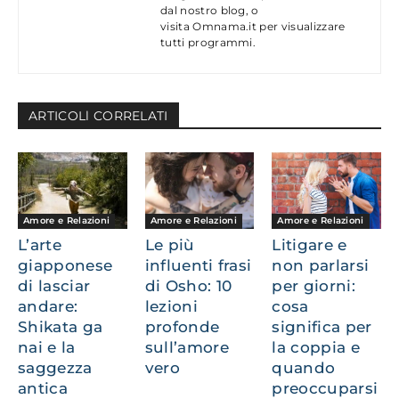
dal nostro blog, o
visita Omnama.it per visualizzare
tutti programmi.
ARTICOLl CORRELATI
Amore e Relazioni
Amore e Relazioni
Amore e Relazioni
L’arte
Le più
Litigare e
giapponese
influenti frasi
non parlarsi
di lasciar
di Osho: 10
per giorni:
andare:
lezioni
cosa
Shikata ga
profonde
significa per
nai e la
sull’amore
la coppia e
saggezza
vero
quando
antica
preoccuparsi