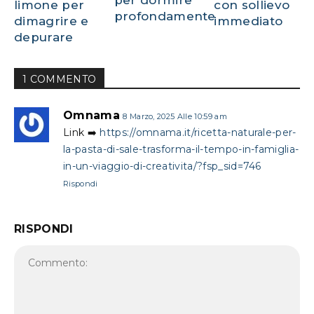
limone per
con sollievo
profondamente
dimagrire e
immediato
depurare
1 COMMENTO
Omnama
8 Marzo, 2025 Alle 10:59 am
Link ➡️
https://omnama.it/ricetta-naturale-per-
la-pasta-di-sale-trasforma-il-tempo-in-famiglia-
in-un-viaggio-di-creativita/?fsp_sid=746
Rispondi
RISPONDI