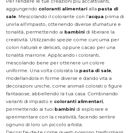
Per rendere le tue creazioni più accattivanti,
aggiungendo
coloranti alimentari
alla
pasta di
sale
. Mescolando il colorante con l’
acqua
prima di
unirla all’impasto, ottenendo diverse sfumature e
tonalità, permettendo ai
bambini
di liberare la
creatività. Utilizzando spezie come curcuma per
colori naturali e delicati, oppure cacao per una
tonalità marrone. Applicando i coloranti,
mescolando bene per ottenere un colore
uniforme. Una volta colorata la
pasta di sale
,
modellandola in forme diverse e dando vita a
decorazioni uniche, come animali colorati o figure
fantasiose, abbellendo la tua casa. Combinando
varianti di impasto e
coloranti alimentari
,
permettendo ai tuoi
bambini
di esplorare e
sperimentare con la creatività, facendo sentire
ognuno di loro un piccolo artista.
Decori fai-da-te come questi possono trasformarsi