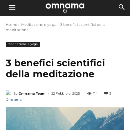
Home
Meditazione e yoga
3 benefici scientifici della
meditazione
Meditazione e yoga
3 benefici scientifici
della meditazione
-
By
Omnama Team
22 Febbraio, 2025
114
3