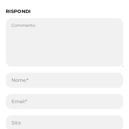
RISPONDI
Commento:
No
Em
Sit