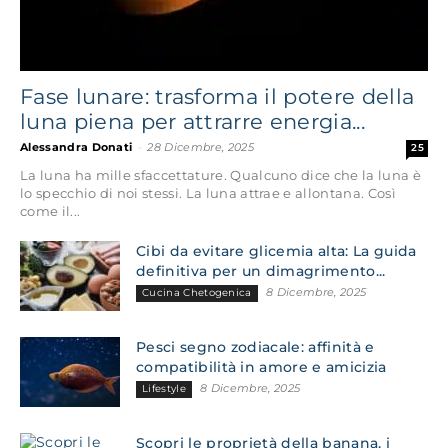
Fase lunare: trasforma il potere della
luna piena per attrarre energia...
Alessandra Donati
-
28 Dicembre, 2025
25
La luna ha mille sfaccettature. Qualcuno dice che la luna è
lo specchio di noi stessi. La luna attrae e allontana. Così
come il...
Cibi da evitare glicemia alta: La guida
definitiva per un dimagrimento...
8 Dicembre, 2025
Cucina Chetogenica
Pesci segno zodiacale: affinità e
compatibilità in amore e amicizia
8 Dicembre, 2025
Lifestyle
Scopri le proprietà della banana, i