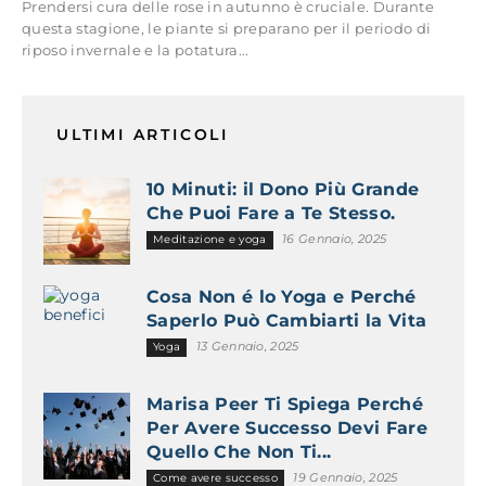
Prendersi cura delle rose in autunno è cruciale. Durante
questa stagione, le piante si preparano per il periodo di
riposo invernale e la potatura...
ULTIMI ARTICOLI
10 Minuti: il Dono Più Grande
Che Puoi Fare a Te Stesso.
16 Gennaio, 2025
Meditazione e yoga
Cosa Non é lo Yoga e Perché
Saperlo Può Cambiarti la Vita
13 Gennaio, 2025
Yoga
Marisa Peer Ti Spiega Perché
Per Avere Successo Devi Fare
Quello Che Non Ti...
19 Gennaio, 2025
Come avere successo