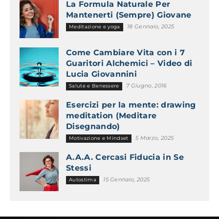
La Formula Naturale Per
Mantenerti (Sempre) Giovane
18 Gennaio, 2025
Meditazione e yoga
Come Cambiare Vita con i 7
Guaritori Alchemici – Video di
Lucia Giovannini
7 Giugno, 2016
Salute e Benessere
Esercizi per la mente: drawing
meditation (Meditare
Disegnando)
5 Marzo, 2025
Motivazione e Mindset
A.A.A. Cercasi Fiducia in Se
Stessi
15 Gennaio, 2025
Autostima