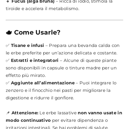
🔸
Fucus (alga bruna)
– Ricca di iodio, stimola la
tiroide e accelera il metabolismo.
🫖 Come Usarle?
✅
Tisane e infusi
– Prepara una bevanda calda con
le erbe preferite per un’azione delicata e costante.
✅
Estratti e integratori
– Alcune di queste piante
sono disponibili in capsule o tinture madre per un
effetto più mirato.
✅
Aggiunte all’alimentazione
– Puoi integrare lo
zenzero e il finocchio nei pasti per migliorare la
digestione e ridurre il gonfiore.
📌
Attenzione:
Le erbe lassative
non vanno usate in
modo continuativo
per evitare dipendenza o
irritazioni intestinali. Se hai problemi di salute,