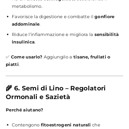
metabolismo.
Favorisce la digestione e combatte il
gonfiore
addominale
.
Riduce l’infiammazione e migliora la
sensibilità
insulinica
.
✅
Come usarlo?
Aggiungilo a
tisane, frullati o
piatti
.
🌾 6. Semi di Lino – Regolatori
Ormonali e Sazietà
Perché aiutano?
Contengono
fitoestrogeni naturali
che