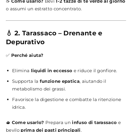
☕
Come usarlo?
Bevi
1-2 tazze di tè verde al giorno
o assumi un estratto concentrato.
💧 2. Tarassaco – Drenante e
Depurativo
✅
Perché aiuta?
Elimina
liquidi in eccesso
e riduce il gonfiore.
Supporta la
funzione epatica
, aiutando il
metabolismo dei grassi.
Favorisce la digestione e combatte la ritenzione
idrica.
🫖
Come usarlo?
Prepara un
infuso di tarassaco
e
bevilo
prima dei pasti principali
.