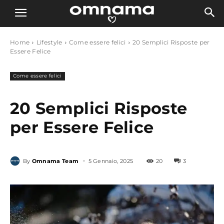
Home
Lifestyle
Come essere felici
20 Semplici Risposte per
Essere Felice
Come essere felici
20 Semplici Risposte
per Essere Felice
-
By
Omnama Team
5 Gennaio, 2025
20
3