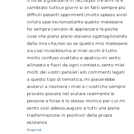
o forse a guardarla in faccia,poi tre anni fa è
cambiato tutto,e giorni si sn fatti sempre più
difficili pesanti opprimenti,molto spesso avrei
voluto sparire,nonostante questo malessere
ho sempre cercato di apprezzare le poche
cose che piano piano stavano sgattagliolando
dalla mia vita,non so se questo mio malessere
sia così invisibile,ma ai miei occhi è tutto
molto confuso ovattato e apatico,mi sento
allineato e fuori da ogni contesto..sento miei
molti dei vostri pensieri e/o commenti legati
a questo tipo di tematica..mi piacerebbe
aiutarvi a risolvere i miei e i vostri,ho sempre
provato piacere nel aiutare realmente le
persone e forse è lo stesso motivo per cui mi
sento così adesso,auguro a tutti una piena
trasformazione in positivo! della propia
esistenza
Rispondi