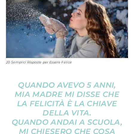
20 Semplici Risposte per Essere Felice
QUANDO AVEVO 5 ANNI,
MIA MADRE MI DISSE CHE
LA FELICITÀ È LA CHIAVE
DELLA VITA.
QUANDO ANDAI A SCUOLA,
MI CHIESERO CHE COSA