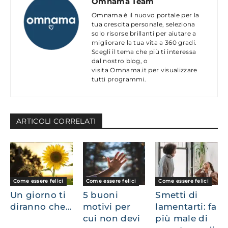
Omnama Team
Omnama è il nuovo portale per la
tua crescita personale, seleziona
solo risorse brillanti per aiutare a
migliorare la tua vita a 360 gradi.
Scegli il tema che più ti interessa
dal nostro blog, o
visita Omnama.it per visualizzare
tutti programmi.
ARTICOLl CORRELATI
Come essere felici
Come essere felici
Come essere felici
Un giorno ti
5 buoni
Smetti di
diranno che…
motivi per
lamentarti: fa
cui non devi
più male di