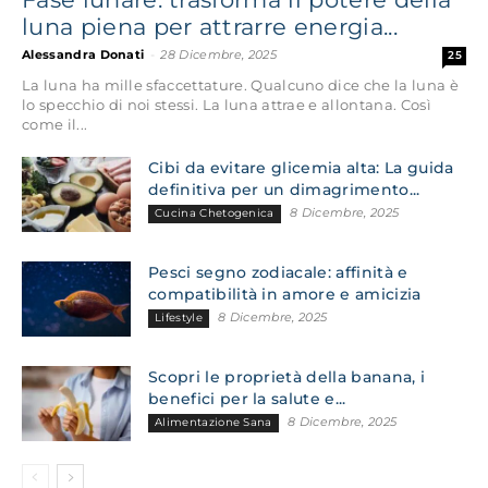
luna piena per attrarre energia...
Alessandra Donati
-
28 Dicembre, 2025
25
La luna ha mille sfaccettature. Qualcuno dice che la luna è
lo specchio di noi stessi. La luna attrae e allontana. Così
come il...
Cibi da evitare glicemia alta: La guida
definitiva per un dimagrimento...
8 Dicembre, 2025
Cucina Chetogenica
Pesci segno zodiacale: affinità e
compatibilità in amore e amicizia
8 Dicembre, 2025
Lifestyle
Scopri le proprietà della banana, i
benefici per la salute e...
8 Dicembre, 2025
Alimentazione Sana