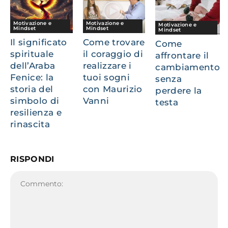
Motivazione e
Motivazione e
Motivazione e
Mindset
Mindset
Mindset
Il significato
Come trovare
Come
spirituale
il coraggio di
affrontare il
dell’Araba
realizzare i
cambiamento
Fenice: la
tuoi sogni
senza
storia del
con Maurizio
perdere la
simbolo di
Vanni
testa
resilienza e
rinascita
RISPONDI