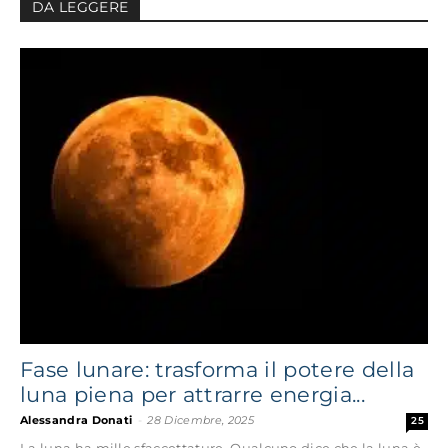
DA LEGGERE
Fase lunare: trasforma il potere della
luna piena per attrarre energia...
Alessandra Donati
-
28 Dicembre, 2025
25
La luna ha mille sfaccettature. Qualcuno dice che la luna è