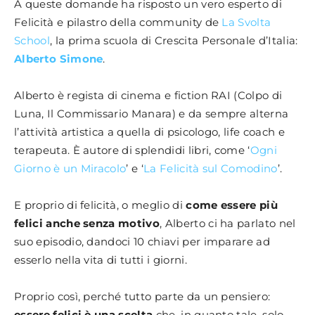
A queste domande ha risposto un vero esperto di
Felicità e pilastro della community de
La Svolta
School
, la prima scuola di Crescita Personale d’Italia:
Alberto Simone
.
Alberto è regista di cinema e fiction RAI (Colpo di
Luna, Il Commissario Manara) e da sempre alterna
l’attività artistica a quella di psicologo, life coach e
terapeuta. È autore di splendidi libri, come ‘
Ogni
Giorno è un Miracolo
’ e ‘
La Felicità sul Comodino
’.
E proprio di felicità, o meglio di
come essere più
felici anche senza motivo
, Alberto ci ha parlato nel
suo episodio, dandoci 10 chiavi per imparare ad
esserlo nella vita di tutti i giorni.
Proprio così, perché tutto parte da un pensiero:
essere felici è una scelta
che, in quanto tale, solo