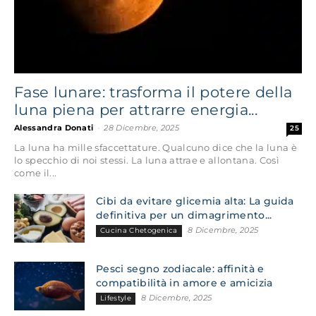
Fase lunare: trasforma il potere della
luna piena per attrarre energia...
Alessandra Donati
-
28 Dicembre, 2025
25
La luna ha mille sfaccettature. Qualcuno dice che la luna è
lo specchio di noi stessi. La luna attrae e allontana. Così
come il...
Cibi da evitare glicemia alta: La guida
definitiva per un dimagrimento...
8 Dicembre, 2025
Cucina Chetogenica
Pesci segno zodiacale: affinità e
compatibilità in amore e amicizia
8 Dicembre, 2025
Lifestyle