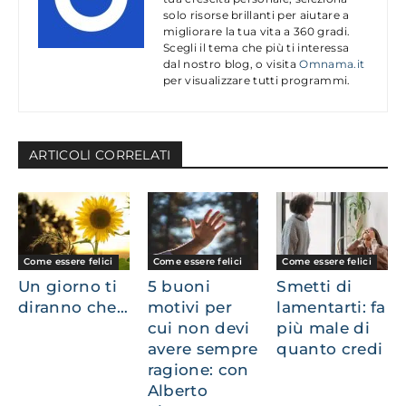
solo risorse brillanti per aiutare a
migliorare la tua vita a 360 gradi.
Scegli il tema che più ti interessa
dal nostro blog, o visita
Omnama.it
per visualizzare tutti programmi.
ARTICOLl CORRELATI
Come essere felici
Come essere felici
Come essere felici
Un giorno ti
5 buoni
Smetti di
diranno che…
motivi per
lamentarti: fa
cui non devi
più male di
avere sempre
quanto credi
ragione: con
Alberto