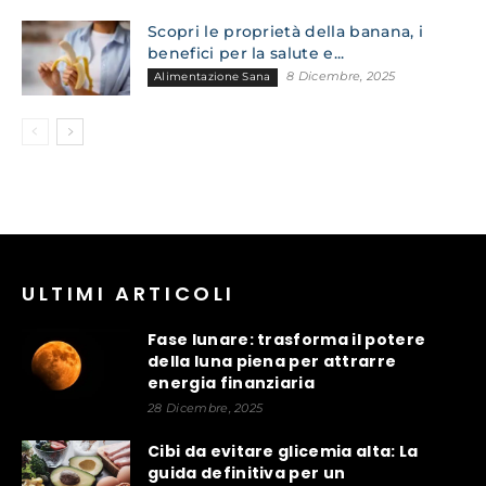
Scopri le proprietà della banana, i
benefici per la salute e...
8 Dicembre, 2025
Alimentazione Sana
ULTIMI ARTICOLI
Fase lunare: trasforma il potere
della luna piena per attrarre
energia finanziaria
28 Dicembre, 2025
Cibi da evitare glicemia alta: La
guida definitiva per un