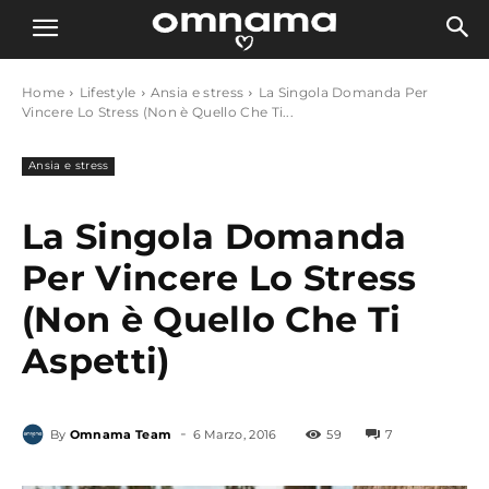
Home
Lifestyle
Ansia e stress
La Singola Domanda Per
Vincere Lo Stress (Non è Quello Che Ti...
Ansia e stress
La Singola Domanda
Per Vincere Lo Stress
(Non è Quello Che Ti
Aspetti)
-
By
Omnama Team
6 Marzo, 2016
59
7