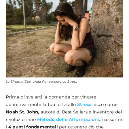
La Singola Domanda Per Vincere Lo Stress
Prima di svelarti la domanda per vincere
definitivamente la tua lotta allo
Stress
, ecco come
Noah St. John,
autore di Best Sellers e inventore del
rivoluzionario
Metodo delle Afformazioni
,
riassume
i
4 punti fondamentali
per ottenere ciò che