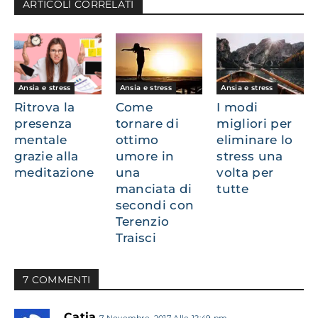
ARTICOLl CORRELATI
Ansia e stress
Ansia e stress
Ansia e stress
Ritrova la
Come
I modi
presenza
tornare di
migliori per
mentale
ottimo
eliminare lo
grazie alla
umore in
stress una
meditazione
una
volta per
manciata di
tutte
secondi con
Terenzio
Traisci
7 COMMENTI
Catia