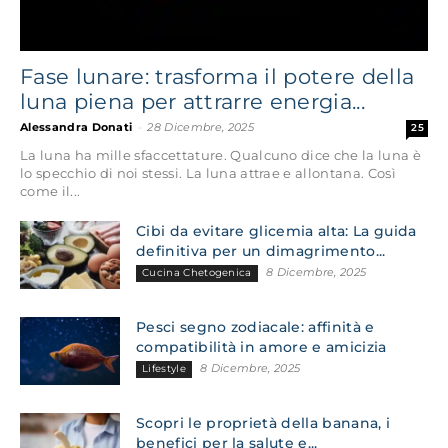
Fase lunare: trasforma il potere della
luna piena per attrarre energia...
Alessandra Donati
-
28 Dicembre, 2025
25
La luna ha mille sfaccettature. Qualcuno dice che la luna è
lo specchio di noi stessi. La luna attrae e allontana. Così
come il...
Cibi da evitare glicemia alta: La guida
definitiva per un dimagrimento...
8 Dicembre, 2025
Cucina Chetogenica
Pesci segno zodiacale: affinità e
compatibilità in amore e amicizia
8 Dicembre, 2025
Lifestyle
Scopri le proprietà della banana, i
benefici per la salute e...