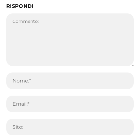
RISPONDI
Commento:
No
Em
Sit