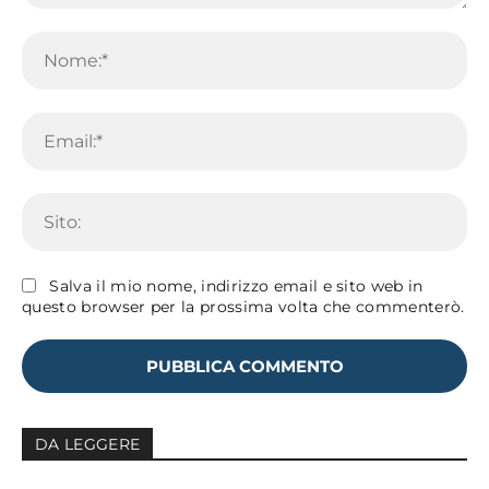
Commento:
No
Em
Sit
Salva il mio nome, indirizzo email e sito web in
questo browser per la prossima volta che commenterò.
DA LEGGERE