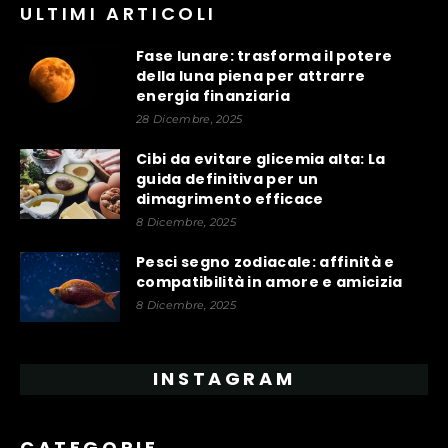
ULTIMI ARTICOLI
Fase lunare: trasforma il potere
della luna piena per attrarre
energia finanziaria
28 Dicembre, 2025
Cibi da evitare glicemia alta: La
guida definitiva per un
dimagrimento efficace
8 Dicembre, 2025
Pesci segno zodiacale: affinità e
compatibilità in amore e amicizia
8 Dicembre, 2025
INSTAGRAM
CATEGORIE