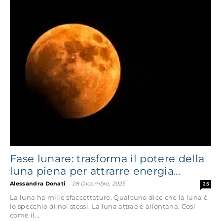
Fase lunare: trasforma il potere della
luna piena per attrarre energia...
Alessandra Donati
-
28 Dicembre, 2025
25
La luna ha mille sfaccettature. Qualcuno dice che la luna è
lo specchio di noi stessi. La luna attrae e allontana. Così
come il...