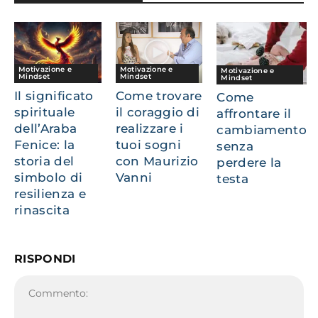
Motivazione e
Motivazione e
Motivazione e
Mindset
Mindset
Mindset
Il significato
Come trovare
Come
spirituale
il coraggio di
affrontare il
dell’Araba
realizzare i
cambiamento
Fenice: la
tuoi sogni
senza
storia del
con Maurizio
perdere la
simbolo di
Vanni
testa
resilienza e
rinascita
RISPONDI