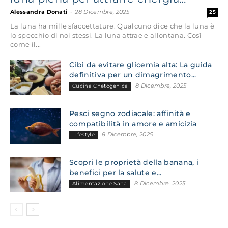
Alessandra Donati
-
28 Dicembre, 2025
25
La luna ha mille sfaccettature. Qualcuno dice che la luna è
lo specchio di noi stessi. La luna attrae e allontana. Così
come il...
Cibi da evitare glicemia alta: La guida
definitiva per un dimagrimento...
8 Dicembre, 2025
Cucina Chetogenica
Pesci segno zodiacale: affinità e
compatibilità in amore e amicizia
8 Dicembre, 2025
Lifestyle
Scopri le proprietà della banana, i
benefici per la salute e...
8 Dicembre, 2025
Alimentazione Sana