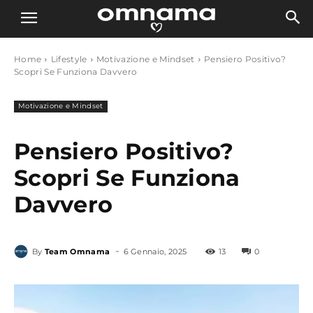
Home
Lifestyle
Motivazione e Mindset
Pensiero Positivo?
Scopri Se Funziona Davvero
Motivazione e Mindset
Pensiero Positivo?
Scopri Se Funziona
Davvero
-
By
Team Omnama
6 Gennaio, 2025
13
0