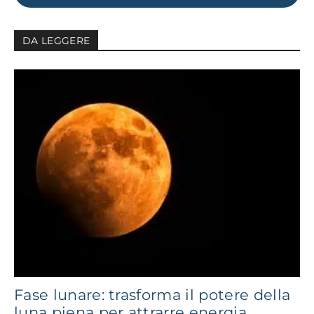
DA LEGGERE
Fase lunare: trasforma il potere della
luna piena per attrarre energia...