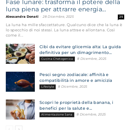
Fase lunare: trasforma il potere della
luna piena per attrarre energia...
Alessandra Donati
-
28 Dicembre, 2025
25
La luna ha mille sfaccettature. Qualcuno dice che la luna è
lo specchio di noi stessi. La luna attrae e allontana. Così
come il...
Cibi da evitare glicemia alta: La guida
definitiva per un dimagrimento...
8 Dicembre, 2025
Cucina Chetogenica
Pesci segno zodiacale: affinità e
compatibilità in amore e amicizia
8 Dicembre, 2025
Lifestyle
Scopri le proprietà della banana, i
benefici per la salute e...
8 Dicembre, 2025
Alimentazione Sana