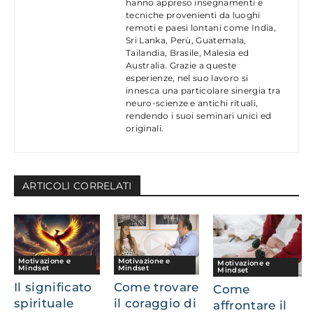
hanno appreso insegnamenti e
tecniche provenienti da luoghi
remoti e paesi lontani come India,
Sri Lanka, Perù, Guatemala,
Tailandia, Brasile, Malesia ed
Australia. Grazie a queste
esperienze, nel suo lavoro si
innesca una particolare sinergia tra
neuro-scienze e antichi rituali,
rendendo i suoi seminari unici ed
originali.
ARTICOLl CORRELATI
Motivazione e
Motivazione e
Motivazione e
Mindset
Mindset
Mindset
Il significato
Come trovare
Come
spirituale
il coraggio di
affrontare il