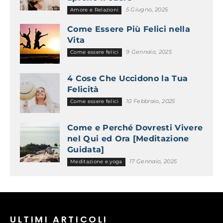
5 Giugno, 2025
Amore e Relazioni
Come Essere Più Felici nella
Vita
9 Gennaio, 2025
Come essere felici
4 Cose Che Uccidono la Tua
Felicità
10 Febbraio, 2025
Come essere felici
Come e Perché Dovresti Vivere
nel Qui ed Ora [Meditazione
Guidata]
17 Gennaio, 2025
Meditazione e yoga
ULTIMI ARTICOLI