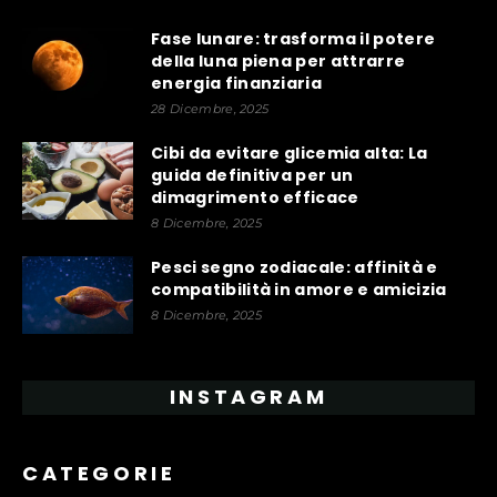
Fase lunare: trasforma il potere
della luna piena per attrarre
energia finanziaria
28 Dicembre, 2025
Cibi da evitare glicemia alta: La
guida definitiva per un
dimagrimento efficace
8 Dicembre, 2025
Pesci segno zodiacale: affinità e
compatibilità in amore e amicizia
8 Dicembre, 2025
INSTAGRAM
CATEGORIE