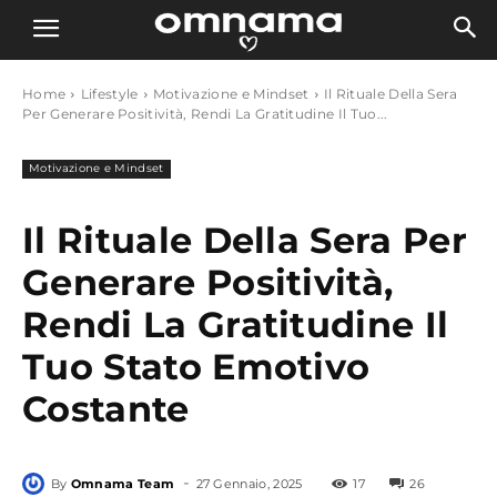
Home
Lifestyle
Motivazione e Mindset
Il Rituale Della Sera
Per Generare Positività, Rendi La Gratitudine Il Tuo...
Motivazione e Mindset
Il Rituale Della Sera Per
Generare Positività,
Rendi La Gratitudine Il
Tuo Stato Emotivo
Costante
-
By
Omnama Team
27 Gennaio, 2025
17
26