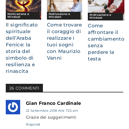
Motivazione e
Motivazione e
Motivazione e
Mindset
Mindset
Mindset
Il significato
Come trovare
Come
spirituale
il coraggio di
affrontare il
dell’Araba
realizzare i
cambiamento
Fenice: la
tuoi sogni
senza
storia del
con Maurizio
perdere la
simbolo di
Vanni
testa
resilienza e
rinascita
26 COMMENTI
Gian Franco Cardinale
22 Settembre, 2018 Alle 7:22 am
Grazie dei suggerimenti
Rispondi