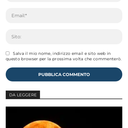
Em
Sit
Salva il mio nome, indirizzo email e sito web in
questo browser per la prossima volta che commenterò.
DA LEGGERE