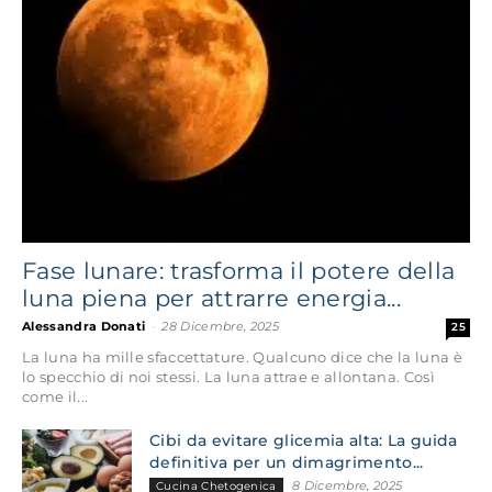
Fase lunare: trasforma il potere della
luna piena per attrarre energia...
Alessandra Donati
-
28 Dicembre, 2025
25
La luna ha mille sfaccettature. Qualcuno dice che la luna è
lo specchio di noi stessi. La luna attrae e allontana. Così
come il...
Cibi da evitare glicemia alta: La guida
definitiva per un dimagrimento...
8 Dicembre, 2025
Cucina Chetogenica