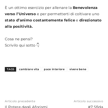
È un ottimo esercizio per allenare la
Benevolenza
verso l’Universo
e per permetterti di coltivare uno
stato d’animo costantemente felice
e
direzionato
alla positività.
Cosa ne pensi?
Scrivilo qui sotto 👇
TAGS
cambiare vita
pace interiore
vivere bene
Articolo precedente
Articolo successivo
Il Potere degli Aforismi
#7 Sfida