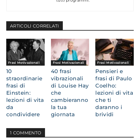
tutti programmi.
ARTICOLl CORRELATI
Frasi Motivazionali
Frasi Motivazionali
Frasi Motivazionali
10
40 frasi
Pensieri e
straordinarie
vibrazionali
frasi di Paulo
frasi di
di Louise Hay
Coelho:
Einstein:
che
lezioni di vita
lezioni di vita
cambieranno
che ti
da
la tua
daranno i
condividere
giornata
brividi
1 COMMENTO