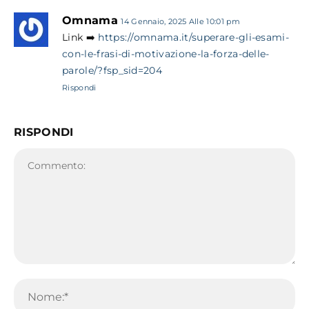
Omnama
14 Gennaio, 2025 Alle 10:01 pm
Link ➡️
https://omnama.it/superare-gli-esami-
con-le-frasi-di-motivazione-la-forza-delle-
parole/?fsp_sid=204
Rispondi
RISPONDI
Commento:
No