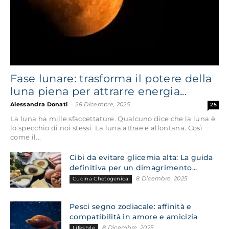
Fase lunare: trasforma il potere della
luna piena per attrarre energia...
Alessandra Donati
-
28 Dicembre, 2025
25
La luna ha mille sfaccettature. Qualcuno dice che la luna è
lo specchio di noi stessi. La luna attrae e allontana. Così
come il...
Cibi da evitare glicemia alta: La guida
definitiva per un dimagrimento...
8 Dicembre, 2025
Cucina Chetogenica
Pesci segno zodiacale: affinità e
compatibilità in amore e amicizia
8 Dicembre, 2025
Lifestyle