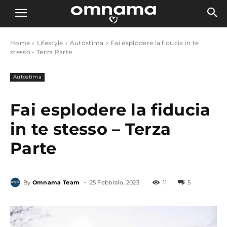
Home
Lifestyle
Autostima
Fai esplodere la fiducia in te
stesso - Terza Parte
Autostima
Fai esplodere la fiducia
in te stesso – Terza
Parte
-
By
Omnama Team
25 Febbraio, 2023
11
5