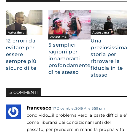
Autostima
Autostima
Autostima
12 errori da
Una
5 semplici
evitare per
preziosissima
ragioni per
essere
storia per
innamorarti
sempre più
ritrovare la
profondamente
sicuro di te
fiducia in te
di te stesso
stesso
5 COMMENTI
francesco
17 Dicembre, 2016 Alle 5:59 pm
condivido….il problema vero,la parte difficile e’
come liberarsi dai condizionamenti del
passato, per prendere in mano la propria vita