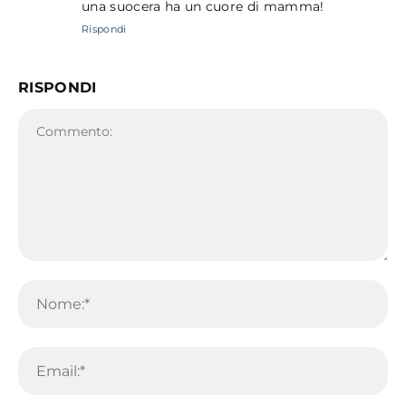
una suocera ha un cuore di mamma!
Rispondi
RISPONDI
Commento:
No
Em