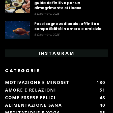
guida definitiva per un
dimagrimento efficace
8 Dicembre, 2025
Pesci segno zodiacale: affinità e
compatibilità in amore e amicizia
8 Dicembre, 2025
INSTAGRAM
CATEGORIE
MOTIVAZIONE E MINDSET
130
AMORE E RELAZIONI
51
COME ESSERE FELICI
48
ALIMENTAZIONE SANA
40
MEDITAZIONE E YOGA
35