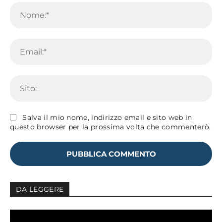
No
Em
Sit
Salva il mio nome, indirizzo email e sito web in
questo browser per la prossima volta che commenterò.
DA LEGGERE