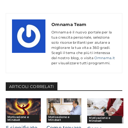
Omnama Team
Omnama è il nuovo portale per la
tua crescita personale, seleziona
solo risorse brillanti per aiutare a
migliorare la tua vita a 360 gradi.
Scegli il tema che più ti interessa
dal nostro blog, o visita
Omnama.it
per visualizzare tutti programmi.
ARTICOLl CORRELATI
Motivazione e
Motivazione e
Motivazione e
Mindset
Mindset
Mindset
Il significato
Come trovare