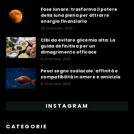
Fase lunare: trasforma il potere
della luna piena per attrarre
energia finanziaria
28 Dicembre, 2025
Cibi da evitare glicemia alta: La
guida definitiva per un
dimagrimento efficace
8 Dicembre, 2025
Pesci segno zodiacale: affinità e
compatibilità in amore e amicizia
8 Dicembre, 2025
INSTAGRAM
CATEGORIE