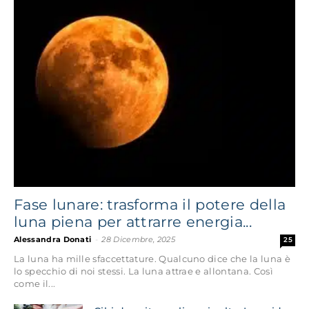
Fase lunare: trasforma il potere della
luna piena per attrarre energia...
Alessandra Donati
-
28 Dicembre, 2025
25
La luna ha mille sfaccettature. Qualcuno dice che la luna è
lo specchio di noi stessi. La luna attrae e allontana. Così
come il...