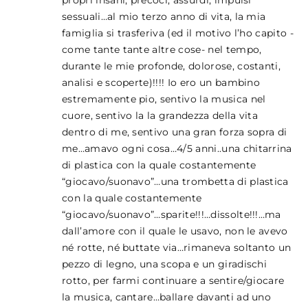
propri insani, precoci, assurdi, impulsi
sessuali…al mio terzo anno di vita, la mia
famiglia si trasferiva (ed il motivo l’ho capito -
come tante tante altre cose- nel tempo,
durante le mie profonde, dolorose, costanti,
analisi e scoperte)!!!! Io ero un bambino
estremamente pio, sentivo la musica nel
cuore, sentivo la la grandezza della vita
dentro di me, sentivo una gran forza sopra di
me…amavo ogni cosa…4/5 anni..una chitarrina
di plastica con la quale costantemente
“giocavo/suonavo”…una trombetta di plastica
con la quale costantemente
“giocavo/suonavo”…sparite!!!…dissolte!!!…ma
dall’amore con il quale le usavo, non le avevo
né rotte, né buttate via…rimaneva soltanto un
pezzo di legno, una scopa e un giradischi
rotto, per farmi continuare a sentire/giocare
la musica, cantare…ballare davanti ad uno