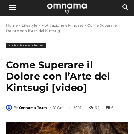
Home
Lifestyle
Motivazione e Mindset
Come Superare il
Dolore con l'Arte del Kintsugi
Motivazione e Mindset
Come Superare il
Dolore con l’Arte del
Kintsugi [video]
-
By
Omnama Team
10 Gennaio, 2025
64
6