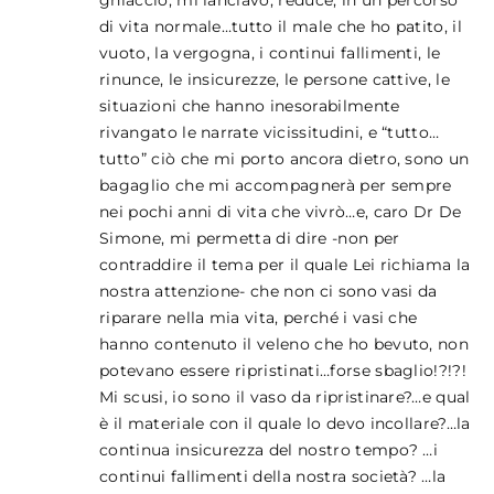
ghiaccio, mi lanciavo, reduce, in un percorso
di vita normale…tutto il male che ho patito, il
vuoto, la vergogna, i continui fallimenti, le
rinunce, le insicurezze, le persone cattive, le
situazioni che hanno inesorabilmente
rivangato le narrate vicissitudini, e “tutto…
tutto” ciò che mi porto ancora dietro, sono un
bagaglio che mi accompagnerà per sempre
nei pochi anni di vita che vivrò…e, caro Dr De
Simone, mi permetta di dire -non per
contraddire il tema per il quale Lei richiama la
nostra attenzione- che non ci sono vasi da
riparare nella mia vita, perché i vasi che
hanno contenuto il veleno che ho bevuto, non
potevano essere ripristinati…forse sbaglio!?!?!
Mi scusi, io sono il vaso da ripristinare?…e qual
è il materiale con il quale lo devo incollare?…la
continua insicurezza del nostro tempo? …i
continui fallimenti della nostra società? …la