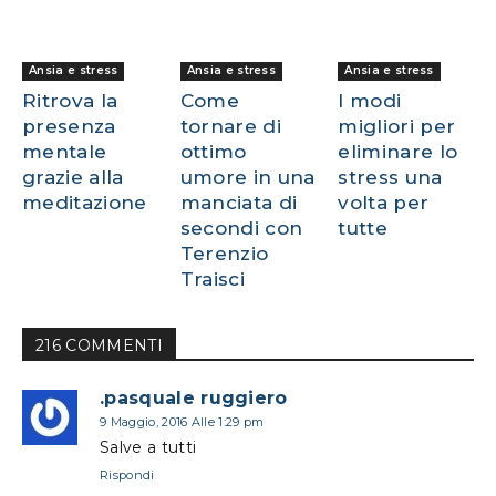
Ansia e stress
Ansia e stress
Ansia e stress
Ritrova la
Come
I modi
presenza
tornare di
migliori per
mentale
ottimo
eliminare lo
grazie alla
umore in una
stress una
meditazione
manciata di
volta per
secondi con
tutte
Terenzio
Traisci
216 COMMENTI
.pasquale ruggiero
9 Maggio, 2016 Alle 1:29 pm
Salve a tutti
Rispondi