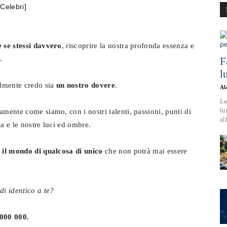
e se stessi davvero
, riscoprire la nostra profonda essenza e
Benessere,
.
F
l
almente credo sia
un nostro dovere
.
Al
La
lu
amente come siamo, con i nostri talenti, passioni, punti di
Rimedi
al
ta e le nostre luci ed ombre.
 il mondo di qualcosa di unico
che non potrà mai essere
Naturali
di identico a te?
000 000.