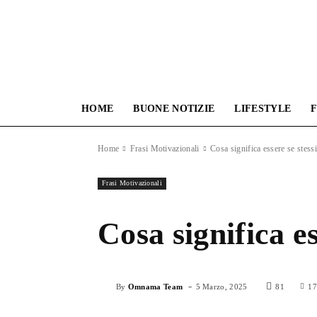
HOME
BUONE NOTIZIE
LIFESTYLE
F
Home
Frasi Motivazionali
Cosa significa essere se stessi
Frasi Motivazionali
Cosa significa es
-
By
Omnama Team
5 Marzo, 2025
81
17