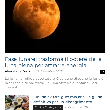
Fase lunare: trasforma il potere della
luna piena per attrarre energia...
Alessandra Donati
-
28 Dicembre, 2025
25
La luna ha mille sfaccettature. Qualcuno dice che la luna è
lo specchio di noi stessi. La luna attrae e allontana. Così
come il...
Cibi da evitare glicemia alta: La guida
definitiva per un dimagrimento...
8 Dicembre, 2025
Cucina Chetogenica