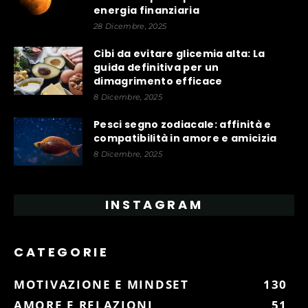
energia finanziaria
28 Dicembre, 2025
Cibi da evitare glicemia alta: La
guida definitiva per un
dimagrimento efficace
8 Dicembre, 2025
Pesci segno zodiacale: affinità e
compatibilità in amore e amicizia
8 Dicembre, 2025
INSTAGRAM
CATEGORIE
MOTIVAZIONE E MINDSET
130
AMORE E RELAZIONI
51