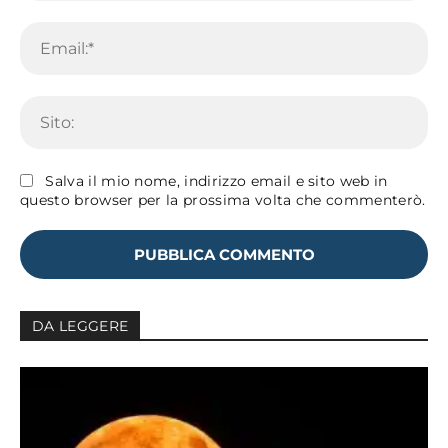
Em
Sit
Salva il mio nome, indirizzo email e sito web in
questo browser per la prossima volta che commenterò.
DA LEGGERE