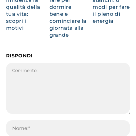
influenza la
fare per
stanchi: 8
qualità della
dormire
modi per fare
tua vita:
bene e
il pieno di
scopri i
cominciare la
energia
motivi
giornata alla
grande
RISPONDI
Commento:
No